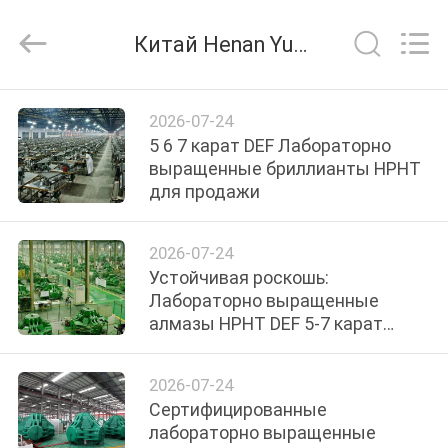
2026
Henan
Yuda
Китай Henan Yuda Crystal Co.,Ltd Новости компании
Crystal
Co.,Ltd.
All
Rights
ДОМ
Reserved.
2026-07-24
5 6 7 карат DEF Лабораторно
ПРОДУКТЫ
выращенные бриллианты HPHT
для продажи
О
2026-07-24
НАС
Устойчивая роскошь:
Лабораторно выращенные
алмазы HPHT DEF 5-7 карат
ПУТЕШЕСТВИЕ
позволяют сэкономить до 70%
ФАБРИКИ
по сравнению с добытыми
2026-07-24
камнями
Сертифицированные
ПРОВЕРКА
лабораторно выращенные