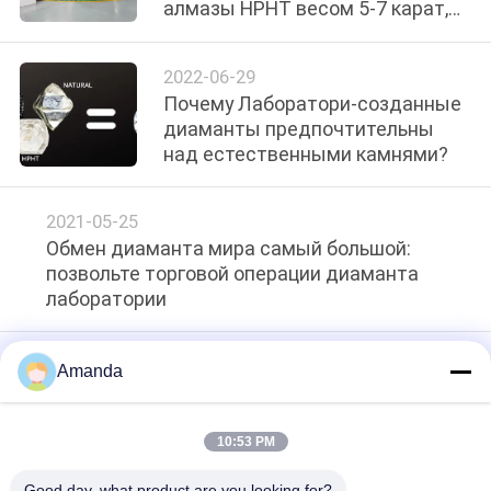
алмазы HPHT весом 5-7 карат,
КАЧЕСТВА
цвет DEF — Надежные оптовые
поставки для производителей
2022-06-29
СВЯЖИТЕСЬ
ювелирных изделий по всему
Почему Лаборатори-созданные
миру
МЫ
диаманты предпочтительны
над естественными камнями?
НОВОСТИ
2021-05-25
Обмен диаманта мира самый большой:
СЛУЧАИ
позвольте торговой операции диаманта
лаборатории
КАРТА
САЙТА
2021-05-25
Amanda
NGTC уточнило стандарты предприятия
PRIVACY
10:53 PM
loading...
POLICY
Good day, what product are you looking for?