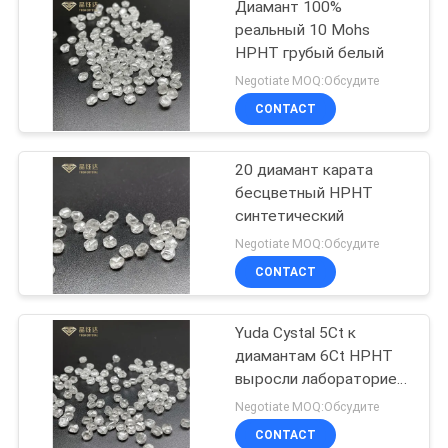
Диамант 100%
реальный 10 Mohs
HPHT грубый белый
Negotiate MOQ:Обсудите
CONTACT
20 диамант карата
бесцветный HPHT
синтетический
Negotiate MOQ:Обсудите
CONTACT
Yuda Cystal 5Ct к
диамантам 6Ct HPHT
выросли лабораторией,
который
Negotiate MOQ:Обсудите
CONTACT