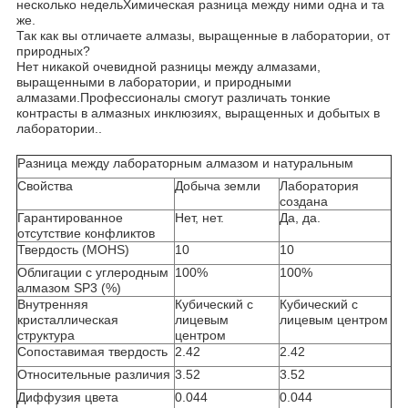
несколько недельХимическая разница между ними одна и та
же.
Так как вы отличаете алмазы, выращенные в лаборатории, от
природных?
Нет никакой очевидной разницы между алмазами,
выращенными в лаборатории, и природными
алмазами.Профессионалы смогут различать тонкие
контрасты в алмазных инклюзиях, выращенных и добытых в
лаборатории..
Разница между лабораторным алмазом и натуральным
Свойства
Добыча земли
Лаборатория
создана
Гарантированное
Нет, нет.
Да, да.
отсутствие конфликтов
Твердость (MOHS)
10
10
Облигации с углеродным
100%
100%
алмазом SP3 (%)
Внутренняя
Кубический с
Кубический с
кристаллическая
лицевым
лицевым центром
структура
центром
Сопоставимая твердость
2.42
2.42
Относительные различия
3.52
3.52
Диффузия цвета
0.044
0.044