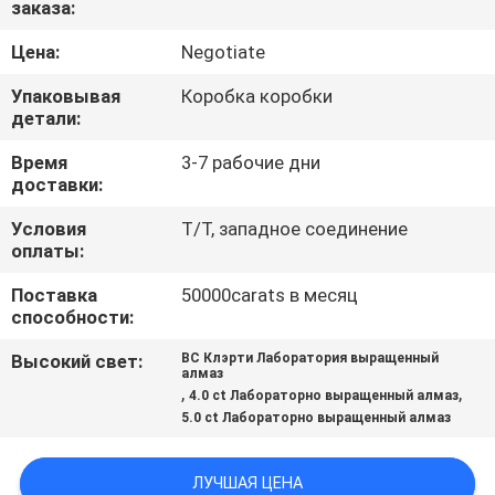
заказа:
КАЧЕСТВА
Цена:
Negotiate
СВЯЖИТЕСЬ
Упаковывая
Коробка коробки
МЫ
детали:
Время
3-7 рабочие дни
доставки:
НОВОСТИ
Условия
T/T, западное соединение
оплаты:
СЛУЧАИ
Поставка
50000carats в месяц
способности:
КАРТА
Высокий свет:
ВС Клэрти Лаборатория выращенный
САЙТА
алмаз
,
,
4.0 ct Лабораторно выращенный алмаз
5.0 ct Лабораторно выращенный алмаз
PRIVACY
POLICY
ЛУЧШАЯ ЦЕНА