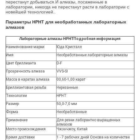
перестанут добываться.И алмазы, посаженные в
лаборатории, никогда не перестанут расти в лаборатории с
новейшей технологией..
Параметры HPHT для необработанных лабораторных
алмазов
Лабораторные алмазы HPHT
Подробная информация
Наименование марки
Юда Кристалл
Имя
Необработанные лабораторные алмазы
Цвет бриллианта
D-F
Прозрачность алмаза
VVS-SI
Масса в каратах алмаза
00,60-1,00 карат
Бриллиантовая резьба
Нерезанные
Технологии
HPHT
Размер
50,0-7,0 мм
Форма
Необработанные
Применение
Для резки лаборантно выращенных
алмазов
Место происхождения
Чжэнчжоу, Китай
Время доставки
1 - 7 рабочих дней Основа на количестве