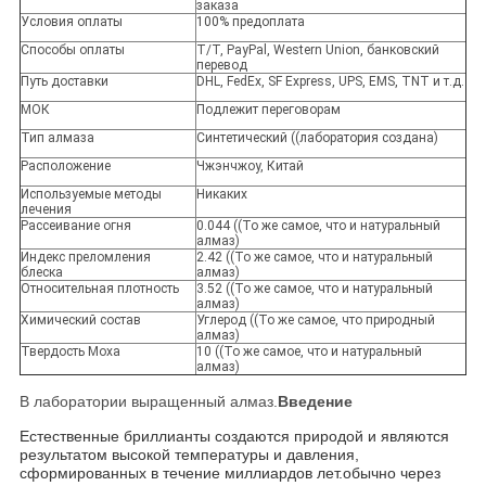
заказа
Условия оплаты
100% предоплата
Способы оплаты
T/T, PayPal, Western Union, банковский
перевод
Путь доставки
DHL, FedEx, SF Express, UPS, EMS, TNT и т.д.
МОК
Подлежит переговорам
Тип алмаза
Синтетический ((лаборатория создана)
Расположение
Чжэнчжоу, Китай
Используемые методы
Никаких
лечения
Рассеивание огня
0.044 ((То же самое, что и натуральный
алмаз)
Индекс преломления
2.42 ((То же самое, что и натуральный
блеска
алмаз)
Относительная плотность
3.52 ((То же самое, что и натуральный
алмаз)
Химический состав
Углерод ((То же самое, что природный
алмаз)
Твердость Моха
10 ((То же самое, что и натуральный
алмаз)
В лаборатории выращенный алмаз.
Введение
Естественные бриллианты создаются природой и являются
результатом высокой температуры и давления,
сформированных в течение миллиардов лет.обычно через