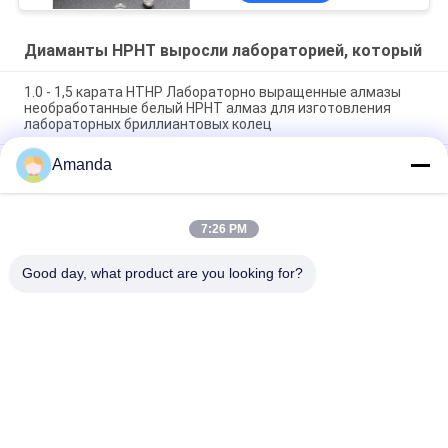
Диаманты HPHT выросли лабораторией, который
1.0 - 1,5 карата HTHP Лабораторно выращенные алмазы
необработанные белый HPHT алмаз для изготовления
лабораторных бриллиантовых колец
Amanda
100% настоящий и твердость 10 мохов 1 карат HPHT
лаборатория сделанный необработанный белый
лаборатория алмаз
7:26 PM
5.0 - 6.0 карат D E F Цвет VS Чистота HPHT Алмазная
лаборатория создана в Китае
Good day, what product are you looking for?
Популярные категории
Все
Грубой Диаманты 
Свободной 
Выросли 
Диаманты 
Лабораторией, 
Выросли 
Диаманты HPHT 
Диаманты CVD 
Который
Лабораторией, 