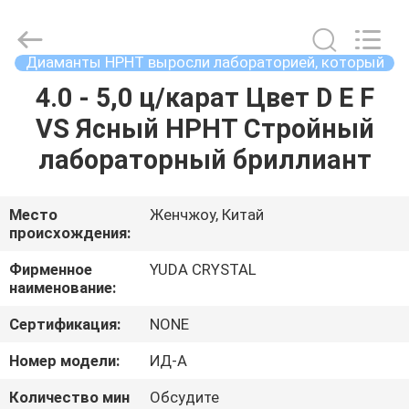
2026
Henan
Yuda
Crystal
Co.,Ltd.
Диаманты HPHT выросли лабораторией, который
All
Rights
4.0 - 5,0 ц/карат Цвет D E F
ДОМ
Reserved.
VS Ясный HPHT Стройный
ПРОДУКТЫ
лабораторный бриллиант
О
Место
Женчжоу, Китай
происхождения:
НАС
Фирменное
YUDA CRYSTAL
наименование:
ПУТЕШЕСТВИЕ
Сертификация:
NONE
ФАБРИКИ
Номер модели:
ИД-А
ПРОВЕРКА
Количество мин
Обсудите