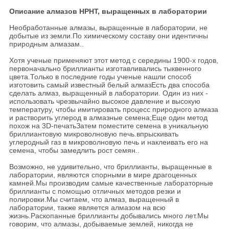
Описание алмазов HPHT, выращенных в лаборатории
Необработанные алмазы, выращенные в лаборатории, не
добытые из земли.По химическому составу они идентичны
природным алмазам..
Хотя ученые применяют этот метод с середины 1900-х годов,
первоначально бриллианты изготавливались тыквенного
цвета.Только в последние годы ученые нашли способ
изготовить самый известный белый алмазЕсть два способа
сделать алмаз, выращенный в лаборатории. Один из них -
использовать чрезвычайно высокое давление и высокую
температуру, чтобы имитировать процесс природного алмаза
и растворить углерод в алмазные семена;Еще один метод
похож на 3D-печатьЗатем поместите семена в уникальную
бриллиантовую микроволновую печь.впрыскивать
углеродный газ в микроволновую печь и наклеивать его на
семена, чтобы замедлить рост семян..
Возможно, не удивительно, что бриллианты, выращенные в
лаборатории, являются спорными в мире драгоценных
камней.Мы производим самые качественные лабораторные
бриллианты с помощью отличных методов резки и
полировки.Мы считаем, что алмаз, выращенный в
лаборатории, также является алмазом на всю
жизнь.Раскопанные бриллианты добывались много лет.Мы
говорим, что алмазы, добываемые землей, никогда не